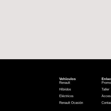
Vehículos
Enla
Renault
Promo
Híbridos
Taller
Eléctricos
Acces
Renault Ocasión
Conta