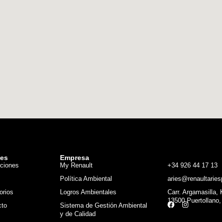
ces
Empresa
ciones
My Renault
+34 926 44 17 13
Política Ambiental
aries@renaultaries
orios
Logros Ambientales
Carr. Argamasilla,
13500 Puertollano,
cto
Sistema de Gestión Ambiental
y de Calidad