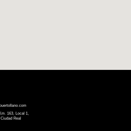
puertollano.com
 Km. 163, Local 1,
 Ciudad Real