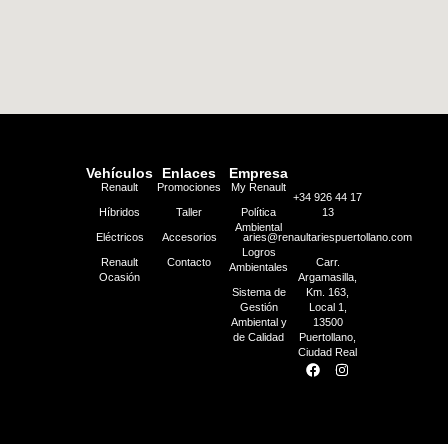
Vehículos
Enlaces
Empresa
Renault
Promociones
My Renault
+34 926 44 17
Híbridos
Taller
Política
13
Ambiental
Eléctricos
Accesorios
aries@renaultariespuertollano.com
Logros
Renault
Contacto
Carr.
Ambientales
Ocasión
Argamasilla,
Sistema de
Km. 163,
Gestión
Local 1,
Ambiental y
13500
de Calidad
Puertollano,
Ciudad Real