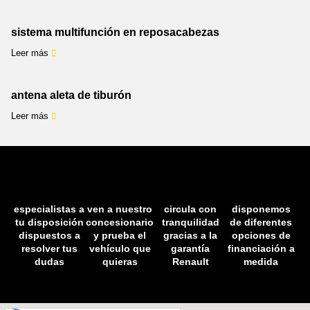
sistema multifunción en reposacabezas
Leer más
antena aleta de tiburón
Leer más
especialistas a
ven a nuestro
circula con
disponemos
tu disposición
concesionario
tranquilidad
de diferentes
dispuestos a
y prueba el
gracias a la
opciones de
resolver tus
vehículo que
garantía
financiación a
dudas
quieras
Renault
medida