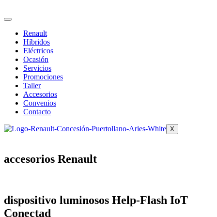
Ir
al
contenido
Renault
Híbridos
Eléctricos
Ocasión
Servicios
Promociones
Taller
Accesorios
Convenios
Contacto
X
accesorios Renault
dispositivo luminosos Help-Flash IoT
Conectad