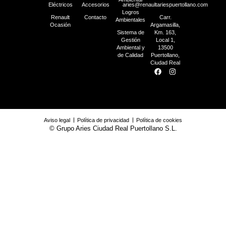
Eléctricos
Accesorios
aries@renaultariespuertollano.com
Logros
Renault
Contacto
Carr.
Ambientales
Ocasión
Argamasilla,
Sistema de
Km. 163,
Gestión
Local 1,
Ambiental y
13500
de Calidad
Puertollano,
Ciudad Real
Aviso legal
Política de privacidad
Política de cookies
© Grupo Aries Ciudad Real Puertollano S.L.